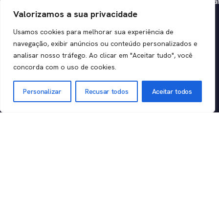
Logística
support@deskman
Trabalhe
ITSM
Valorizamos a sua privacidade
Saúde e
Conosco
Diagnóstico
Sede: R. João
Usamos cookies para melhorar sua experiência de
Código de
Serviços e
navegação, exibir anúncios ou conteúdo personalizados e
Cardoso de
Ética
Outsourcing
analisar nosso tráfego. Ao clicar em "Aceitar tudo", você
Siqueira
Canal de
Varejo
concorda com o uso de cookies.
Primo, 65 -
Denúncias
Conj 51-61 -
Personalizar
Recusar todos
Aceitar todos
Política de
Vila Helio,
Privacidade
Mogi das
Termos de
Cruzes - SP,
Uso
08710-530
Perguntas
frequentes
Experience: R.
Segurança
Fidêncio
Trust Center
Ramos, 302 -