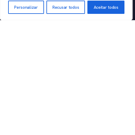
Cardoso de
Ética
Outsourcing
Personalizar
Recusar todos
Aceitar todos
Siqueira
Canal de
Varejo
Primo, 65 -
Denúncias
Conj 51-61 -
Política de
Vila Helio,
Privacidade
Mogi das
Termos de
Cruzes - SP,
Uso
08710-530
Perguntas
frequentes
Experience: R.
Segurança
Fidêncio
Trust Center
Ramos, 302 -
Torre B - 8°
Andar - Vila
Olímpia, São