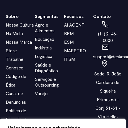
Sobre
Segmentos
Recursos
Contato
Nossa Cultura
Agro e
AI AGENT
Alimentos
Na Mídia
BPM
(11) 2146-
Educação
0000
Nossa Marca
ESM
Indústria
Store
MAESTRO
Logística
support@deskman
Trabalhe
ITSM
Saúde e
Conosco
Diagnóstico
Sede: R. João
Código de
Serviços e
Cardoso de
Ética
Outsourcing
Siqueira
Canal de
Varejo
Primo, 65 -
Denúncias
Conj 51-61 -
Política de
Vila Helio,
Privacidade
Mogi das
Valorizamos a sua privacidade
Termos de