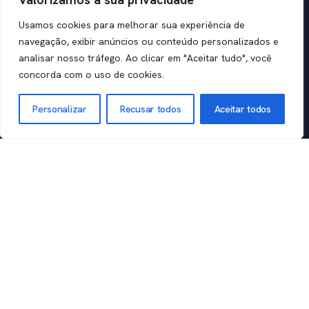
Cruzes - SP,
Uso
Usamos cookies para melhorar sua experiência de
08710-530
Perguntas
navegação, exibir anúncios ou conteúdo personalizados e
analisar nosso tráfego. Ao clicar em "Aceitar tudo", você
frequentes
concorda com o uso de cookies.
Experience: R.
Segurança
Fidêncio
Trust Center
Personalizar
Recusar todos
Aceitar todos
Ramos, 302 -
Torre B - 8°
Andar - Vila
Olímpia, São
Paulo - SP,
04551-010
CNPJ:
14.700.096/0001
05