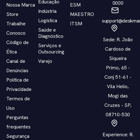
Educação
0000
Nossa Marca
ESM
Indústria
Store
MAESTRO
Logística
support@deskman
Trabalhe
ITSM
Saúde e
Conosco
Diagnóstico
Sede: R. João
Código de
Serviços e
Cardoso de
Ética
Outsourcing
Siqueira
Canal de
Varejo
Primo, 65 -
Denúncias
Conj 51-61 -
Política de
Vila Helio,
Privacidade
Mogi das
Termos de
Cruzes - SP,
Uso
08710-530
Perguntas
frequentes
Experience: R.
Segurança