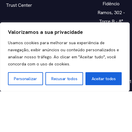
Fidêncio
Trust Center
Ramos, 302 -
Torre B - 8°
Andar - Vila
Valorizamos a sua privacidade
Olímpia, São
Usamos cookies para melhorar sua experiência de
Paulo - SP,
navegação, exibir anúncios ou conteúdo personalizados e
04551-010
analisar nosso tráfego. Ao clicar em "Aceitar tudo", você
concorda com o uso de cookies.
CNPJ:
Personalizar
Recusar todos
Aceitar todos
14.700.096/0001
05
Participe da nossa
Baixe o APP
comunidade
Plataforma Desk