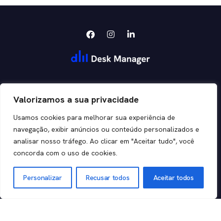
Orquestramos negócios para grandes
Valorizamos a sua privacidade
resultados.
Usamos cookies para melhorar sua experiência de
navegação, exibir anúncios ou conteúdo personalizados e
analisar nosso tráfego. Ao clicar em "Aceitar tudo", você
Sobre
Segmentos
Recursos
Contato
concorda com o uso de cookies.
Nossa Cultura
Agro e
AI AGENT
Alimentos
Na Mídia
BPM
(11) 2146-
Personalizar
Recusar todos
Aceitar todos
Educação
0000
Nossa Marca
ESM
Indústria
Store
MAESTRO
Logística
support@deskman
Trabalhe
ITSM