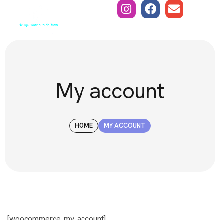
My account
HOME
MY ACCOUNT
[woocommerce_my_account]