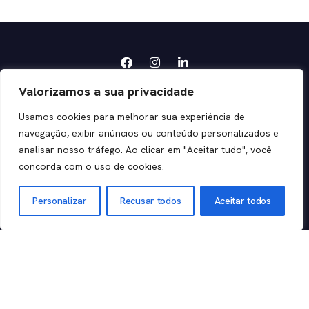
Valorizamos a sua privacidade
Usamos cookies para melhorar sua experiência de
navegação, exibir anúncios ou conteúdo personalizados e
Orquestramos negócios para grandes
analisar nosso tráfego. Ao clicar em "Aceitar tudo", você
resultados.
concorda com o uso de cookies.
Personalizar
Recusar todos
Aceitar todos
Sobre
Segmentos
Recursos
Contato
Nossa Cultura
Agro e
AI AGENT
Alimentos
Na Mídia
BPM
(11) 2146-
Educação
0000
Nossa Marca
ESM
Indústria
Store
MAESTRO